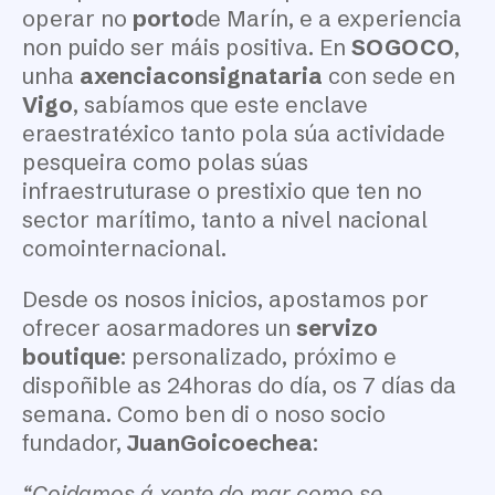
operar no
porto
de Marín, e a experiencia
non puido ser máis positiva. En
SOGOCO
,
unha
axenciaconsignataria
con sede en
Vigo
, sabíamos que este enclave
eraestratéxico tanto pola súa actividade
pesqueira como polas súas
infraestruturase o prestixio que ten no
sector marítimo, tanto a nivel nacional
comointernacional.
Desde os nosos inicios, apostamos por
ofrecer aosarmadores un
servizo
boutique
: personalizado, próximo e
dispoñible as 24horas do día, os 7 días da
semana. Como ben di o noso socio
fundador,
JuanGoicoechea
:
“Coidamos á xente do mar como se